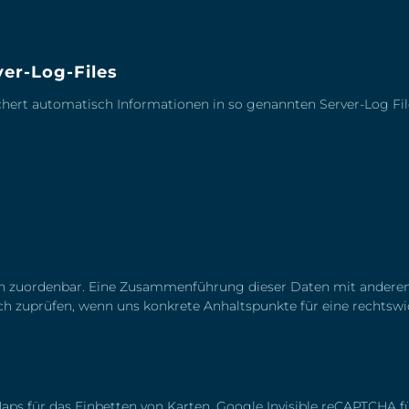
er-Log-Files
chert automatisch Informationen in so genannten Server-Log Fil
en zuordenbar. Eine Zusammenführung dieser Daten mit andere
ich zuprüfen, wenn uns konkrete Anhaltspunkte für eine rechts
Maps für das Einbetten von Karten, Google Invisible reCAPTCHA