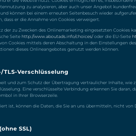
nd er die Website nutzt. Cookies ermöglichen es, insbesondere 
eitennutzung zu analysieren, aber auch unser Angebot kundenfre
 und können bei einem erneuten Seitenbesuch wieder aufgerufe
len, dass er die Annahme von Cookies verweigert.
z der zu Zwecken des Onlinemarketing eingesetzten Cookies kann
ische Seite
http://www.aboutads.info/choices/
oder die EU-Seite
h
von Cookies mittels deren Abschaltung in den Einstellungen des
nktionen dieses Onlineangebotes genutzt werden können.
-/TLS-Verschlüsselung
it und zum Schutz der Übertragung vertraulicher Inhalte, wie zu
lüsselung. Eine verschlüsselte Verbindung erkennen Sie daran, da
ymbol in Ihrer Browserzeile.
ert ist, können die Daten, die Sie an uns übermitteln, nicht von
(ohne SSL)