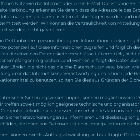
 offenes Netz wie das Internet oder einen E-Mail-Dienst ohne SSL
lte Verbindung erkennen Sie daran, dass die Adresszeile des Brow
. Informationen die über das Internet übertragen werden und on
rmittelt werden. Wir können die Vertraulichkeit von Mitteilung
elt werden, nicht garantieren.
on Drittanbietern personenbezogene Informationen bekannt gebe
ritte potenziell auf diese Informationen zugreifen und folglic
llen die einzelnen Datenpakete verschlüsselt übermittelt, nich
der Empfänger im gleichen Land wohnen, erfolgt die Datenüber
 über Länder, die nicht das gleiche Datenschutzniveau bieten wi
tlung über das Internet keine Verantwortung und lehnen jede Ha
ationsmittel zu benutzen, sollten Sie dies aus Gründen der Sich
isatorischer Sicherungsvorkehrungen, können möglicherweise D
r treffen soweit möglich geeignete technische und organisato
 Computer befindet sich indessen ausserhalb des von uns kontrol
ichen Sicherheitsvorkehrungen zu informieren und diesbezüglich 
 Schäden, die Ihnen aus Datenverlust oder -manipulation entsteh
eben, können zwecks Auftragsabwicklung an beauftragte Dritte