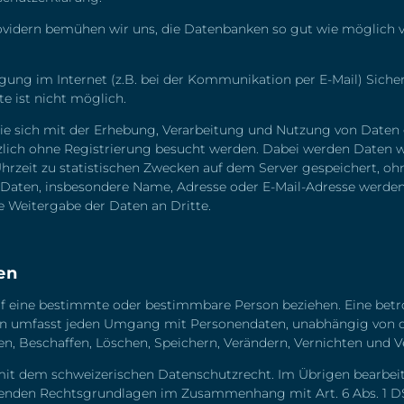
idern bemühen wir uns, die Datenbanken so gut wie möglich vo
gung im Internet (z.B. bei der Kommunikation per E-Mail) Siche
e ist nicht möglich.
 Sie sich mit der Erhebung, Verarbeitung und Nutzung von Dat
zlich ohne Registrierung besucht werden. Dabei werden Daten wi
zeit zu statistischen Zwecken auf dem Server gespeichert, ohn
ten, insbesondere Name, Adresse oder E-Mail-Adresse werden s
e Weitergabe der Daten an Dritte.
en
uf eine bestimmte oder bestimmbare Person beziehen. Eine betrof
en umfasst jeden Umgang mit Personendaten, unabhängig von d
n, Beschaffen, Löschen, Speichern, Verändern, Vernichten und
mit dem schweizerischen Datenschutzrecht. Im Übrigen bearbei
genden Rechtsgrundlagen im Zusammenhang mit Art. 6 Abs. 1