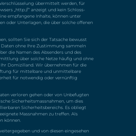
-Verschlüsselung übermittelt werden, für
sers „http://“ anzeigt und kein Schloss-
line empfangene Inhalte, können unter
en oder Unterlagen, die über solche offenen
n, sollten Sie sich der Tatsache bewusst
h die Daten ohne Ihre Zustimmung sammeln
t aber die Namen des Absenders und des
mittlung über solche Netze häufig und ohne
e Ihr Domizilland. Wir übernehmen für die
ftung für mittelbare und unmittelbare
erheit für notwendig oder vernünftig
aten verloren gehen oder von Unbefugten
rische Sicherheitsmassnahmen, um dies
lierbaren Sicherheitsbereichs. Es obliegt
geeignete Massnahmen zu treffen. Als
en können.
 weitergegeben und von diesen eingesehen