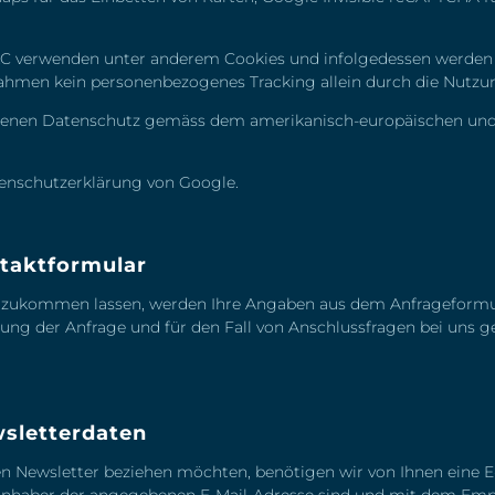
LC verwenden unter anderem Cookies und infolgedessen werden
ahmen kein personenbezogenes Tracking allein durch die Nutzung
essenen Datenschutz gemäss dem amerikanisch-europäischen un
enschutzerklärung von Google
.
taktformular
 zukommen lassen, werden Ihre Angaben aus dem Anfrageformula
g der Anfrage und für den Fall von Anschlussfragen bei uns ge
sletterdaten
n Newsletter beziehen möchten, benötigen wir von Ihnen eine E
r Inhaber der angegebenen E-Mail-Adresse sind und mit dem Emp